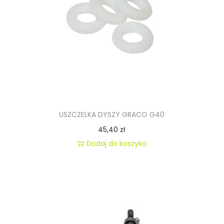
X
-
Z
A
M
I
E
N
USZCZELKA DYSZY GRACO G40
N
45,40
zł
I
Dodaj do koszyka
K