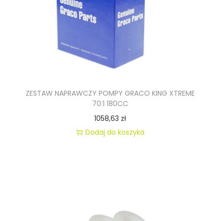
S
T
O
L
E
T
U
ZESTAW NAPRAWCZY POMPY GRACO KING XTREME
K
70:1 180CC
R
1058,63
zł
E
Dodaj do koszyka
M
L
I
N
A
T