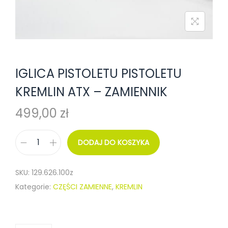
o
n
IGLICA PISTOLETU PISTOLETU
KREMLIN ATX – ZAMIENNIK
499,00
zł
DODAJ DO KOSZYKA
i
l
SKU:
129.626.100z
o
Kategorie:
CZĘŚCI ZAMIENNE
,
KREMLIN
ś
ć
I