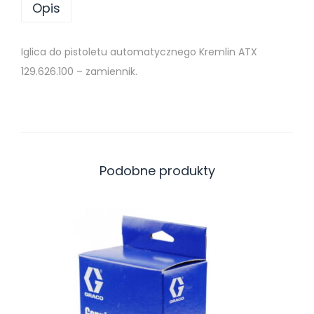
Opis
G
L
I
Iglica do pistoletu automatycznego Kremlin ATX
C
129.626.100 – zamiennik.
A
P
I
S
T
Podobne produkty
O
L
E
T
U
P
I