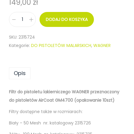
149,00
zł
DODAJ DO KOSZYKA
i
l
SKU:
2315724
o
Kategorie:
DO PISTOLETÓW MALARSKICH
,
WAGNER
ś
ć
F
Opis
I
L
T
Filtr do pistoletu lakierniczego WAGNER przeznaczony
R
do pistoletów AirCoat GM4700 (opakowanie 10szt)
D
Filtry dostępne także w rozmiarach:
O
Biały – 50 Mesh nr. katalogowy 2315726
P
I