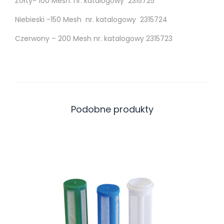
Żółty- 100 Mesh. nr. katalogowy 2315725
S
Niebieski -150 Mesh nr. katalogowy 2315724
T
Czerwony – 200 Mesh nr. katalogowy 2315723
O
L
E
T
U
Podobne produkty
W
A
G
N
E
R
G
M
4