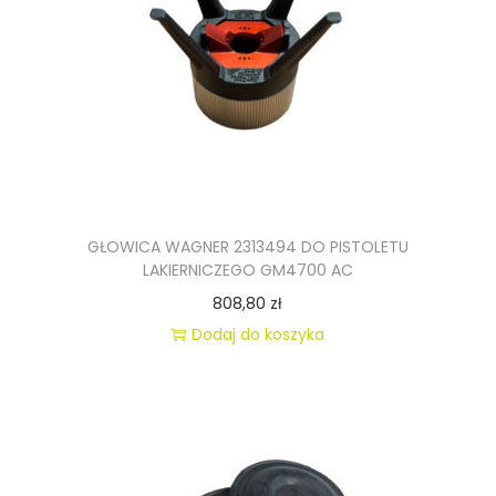
ó
w
.
O
p
c
j
e
GŁOWICA WAGNER 2313494 DO PISTOLETU
LAKIERNICZEGO GM4700 AC
m
808,80
zł
o
Dodaj do koszyka
ż
n
a
w
y
b