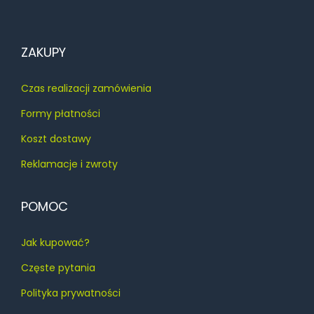
u
k
ZAKUPY
t
u
Czas realizacji zamówienia
Formy płatności
Koszt dostawy
Reklamacje i zwroty
POMOC
Jak kupować?
Częste pytania
Polityka prywatności