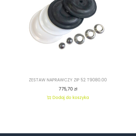
r
a
ć
n
a
s
t
r
o
ZESTAW NAPRAWCZY ZIP 52 T9080.00
n
775,70
zł
i
Dodaj do koszyka
e
p
r
o
d